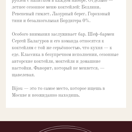
рублей с напитком в каждом наборе. Отдельно —
летнее сезонное меню коктейлей: Беллини,
Ревеневый гимлет, Лазурный берег, Гороховый
тини и безалкогольная Бордигера 0%.
Особого внимания заслуживает бар. Шеф-бармен
Бар
Кухня
Сергей Балагуров и его команда относятся к
Интересное
коктейлям с той же серьёзностью, что кухня — к
Ваше событие
еде. Классика в безупречном исполнении, сезонные
Как добраться
авторские коктейли, моктейли и домашние
настойки. Фаворит, который не меняется, —
щавелевая.
Bijou — современное французское бистро, неочевидное место-
находка и must-visit для любителей изысканной французской
Bijou — это то самое место, которое ищешь в
кухни: доступная гастрономия, классика и авторский взгляд без
лишнего пафоса.
Москве и неожиданно находишь.
КАК НАС НАЙТИ
Москва, ул. 2-я Брестская, 39с3