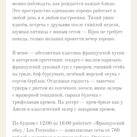
можно наблюдать, как рождается каждое блюдо.
Это пространство одинаково хорошо работает в
любой день и в любом настроении. Тихий ужин
вдвоём, встреча с друзьями после тяжёлой недели,
шумная пятница с живым сетом — Bijou не требует
повода, только желания провести вечер хорошо.
В меню — абсолютная классика французской кухни
в авторском прочтении: эскарго с маслом паризьен,
французский луковый суп с грюером, говяжий стейк
на гриле, беф бургуньен, печёный морской окунь с
соусом берблан. Отдельная гордость — выпечка:
гужеры с риетом из копчёного лосося, мини-эклеры
с мраморной говядиной, сырная булочка с
трюфельным кремом. На десерт — крем-брюле как у
Амели и классический эклер с заварным кремом.
По будням с 12:00 до 16:00 работает «Французский
обед / Les Formules» — комплексные сеты от 760