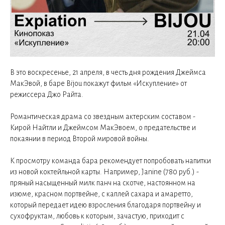
В это воскресенье, 21 апреля, в честь дня рождения Джеймса
МакЭвой, в баре Bijou покажут фильм «Искупление» от
режиссера Джо Райта.
Романтическая драма со звездным актерским составом -
Кирой Найтли и Джеймсом МакЭвоем, о предательстве и
покаянии в период Второй мировой войны.
К просмотру команда бара рекомендует попробовать напитки
из новой коктейльной карты. Например, Janine (780 руб.) -
пряный насыщенный милк панч на скотче, настоянном на
изюме, красном портвейне, с каплей сахара и амаретто,
который передает идею взросления благодаря портвейну и
сухофруктам, любовь к которым, зачастую, приходит с