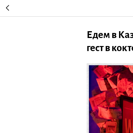
Едем в Каз
гест в ко