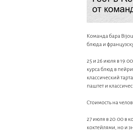
Команда бара Bijou
блюда и французск
25 и 26 июля в 19:0
курса блюд в пейри
классический тарта
паштет и классиче
Стоимость на челове
27 июля в 20:00 в 
коктейлями, но и 