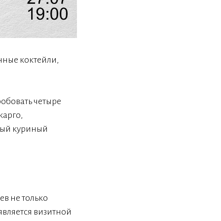
енные коктейли,
пробовать четыре
карго,
амый куриный
ев не только
является визитной