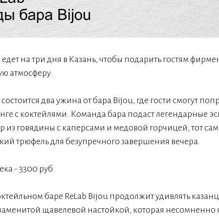
 едет на три дня в Казань, чтобы подарить гостям фирм
ую атмосферу.
0 состоится два ужина от бара Bijou, где гости смогут по
нге с коктейлями. Команда бара подаст легендарные эс
р из говядины с каперсами и медовой горчицей, тот с
ский трюфель для безупречного завершения вечера.
ка - 3300 руб.
коктейльном баре ReLab Bijou продолжит удивлять казанц
знаменитой щавелевой настойкой, которая несомненно 