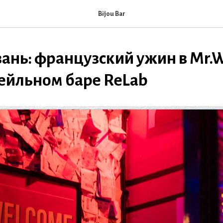
Bijou Bar
ань: французский ужин в Mr.W
ктейльном баре ReLab