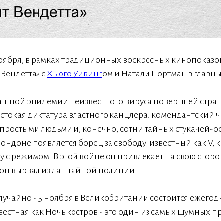
ноября, в рамках традиционных воскресных кинопоказов 
 Вендетта» c
Хьюго Уивинг
ом и Натали Портман в главны
рашной эпидемии неизвестного вируса повергшей страну
стокая диктатура властного канцлера: комендантский ча
 простыми людьми и, конечно, сотни тайных стукачей-о
ндоне появляется борец за свободу, известный как V, 
у с режимом. В этой войне он привлекает на свою стор
он вырвал из лап тайной полиции.
учайно - 5 ноября в Великобритании состоится ежегод
звестная как Ночь костров - это один из самых шумных 