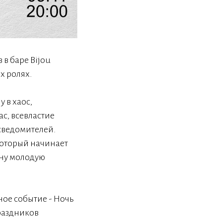
в баре Bijou
х ролях.
 в хаос,
с, всевластие
сведомителей.
который начинает
ону молодую
ное событие - Ночь
праздников