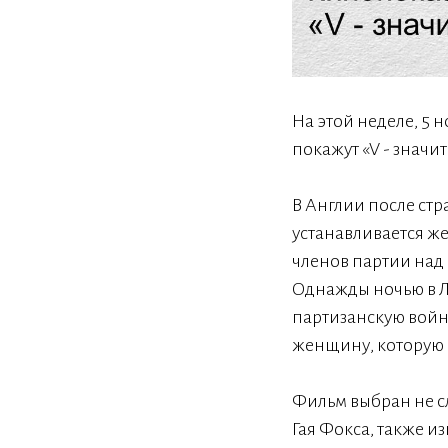
На этой неделе, 5 
покажут «V - значит
В Англии после ст
устанавливается же
членов партии над
Однажды ночью в Ло
партизанскую войн
женщину, которую 
Фильм выбран не сл
Гая Фокса, также и