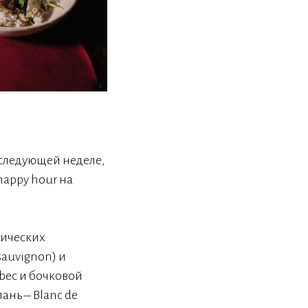
 следующей неделе,
 happy hour на
сических
 sauvignon) и
bec и бочковой
ань – Blanc de