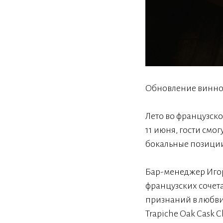
Обновление винной
Лето во французск
11 июня, гости смог
бокальные позиции 
Бар-менеджер Игор
французских сочетан
признаний в любви 
Trapiche Oak Cask 