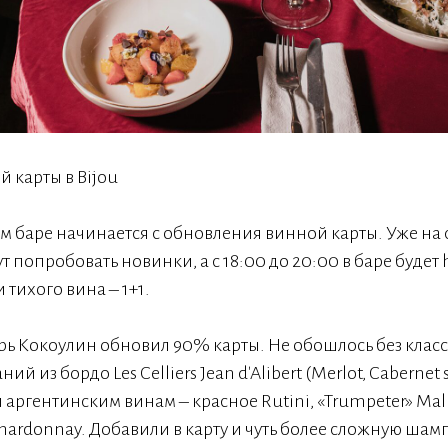
 карты в Bijou
ом баре начинается с обновления винной карты. Уже на
ут попробовать новинки, а с 18:00 до 20:00 в баре будет
тихого вина – 1+1.
ь Кокоулин обновил 90% карты. Не обошлось без клас
ий из бордо Les Celliers Jean d'Alibert (Merlot, Cabernet
аргентинским винам – красное Rutini, «Trumpeter» Mal
Chardonnay. Добавили в карту и чуть более сложную шамп