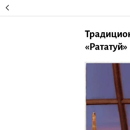
Традицион
«Рататуй»