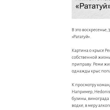
В это воскресенье,
«Рататуй».
Картина о крысе Р
собственной жизнь
приправу. Реми жи
однажды крыс попад
К просмотру коман
Например, Hedonism
бузины, винограда 
водке, в меру алк