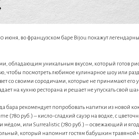
 30 июня, во французском баре Bijou покажут легендарн
еми, обладающим уникальным вкусом, который готов ри
ю, чтобы посмотреть любимое кулинарное шоу или раз
вет со своими сородичами, которые не принимают его у
ает на кухню ресторана и решает не упускать свой шан
да бара рекомендует попробовать напитки из новой ко
e (780 руб.) – кисло-сладкий сауэр на водке, с цвето
и мёдом, или Surrealistic (780 руб.) – освежающий и яго
огольный, который напомнит гостям бабушкин травяной