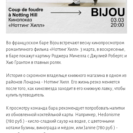
Во французском баре Bijou встречают весну кинопросмотром
романтичного фильма «Ноттинг Хилл». 3 марта, в воскресенье,
в баре покажут картину Роджера Мичелла с Джулией Робертс и
Хью Грантом в главных ролях.
История о скромном владельце книжного магазина в одном из
районов Лондона - Ноттинг Хилл. Его жизнь резко меняется
после того, как кинозвезда заходит в его книжную лавку, чтобы
купить путеводитель.
К просмотру команда бара рекомендует попробовать напитки
из обновленной коктейльной карты. Например, Hedonisme
(780 руб.) - кисло-сладкий сауэр на водке, с цветочными
нотами бузины, винограда и мёдом, или Janine (780 руб.) -